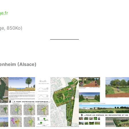
e.fr
ge, 850Ko)
tenheim (Alsace)