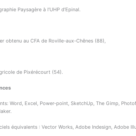
graphie Paysagère à l’UHP d’Epinal.
 obtenu au CFA de Roville-aux-Chênes (88),
ricole de Pixérécourt (54).
nces
vants: Word, Excel, Power-point, SketchUp, The Gimp, Photo
aker.
iciels équivalents : Vector Works, Adobe Indesign, Adobe Ill