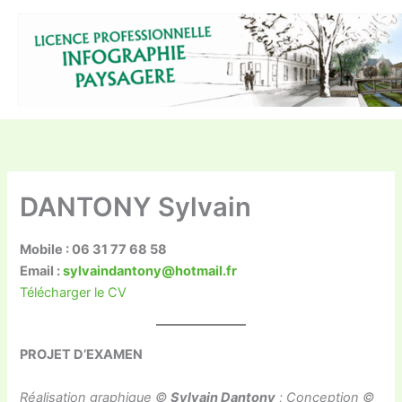
Aller
au
contenu
DANTONY Sylvain
Mobile : 06 31 77 68 58
Email :
sylvaindantony@hotmail.fr
Télécharger le CV
PROJET D’EXAMEN
Réalisation graphique ©
Sylvain Dantony
; Conception ©