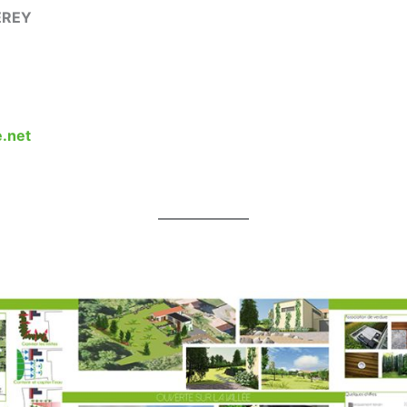
EREY
.net