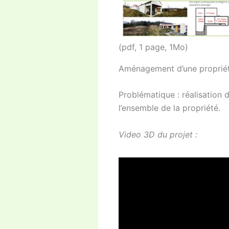
(pdf, 1 page, 1Mo)
Aménagement d’une propriété
Problématique : réalisation 
l’ensemble de la propriété.
Video 3D du projet :