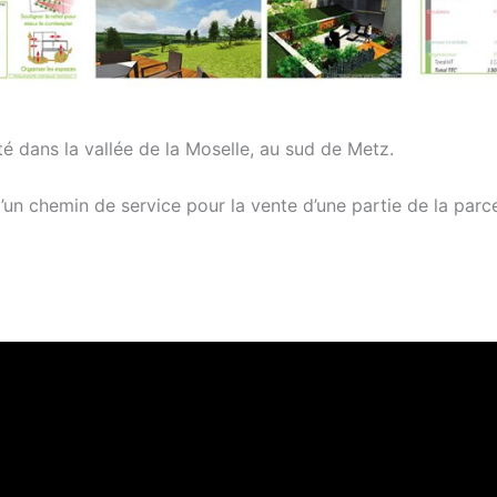
 dans la vallée de la Moselle, au sud de Metz.
d’un chemin de service pour la vente d’une partie de la pa