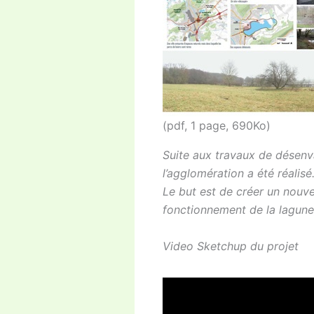
(pdf, 1 page, 690Ko)
Suite aux travaux de désenva
l’agglomération a été réalisé
Le but est de créer un nouvea
fonctionnement de la lagune
Video Sketchup du projet