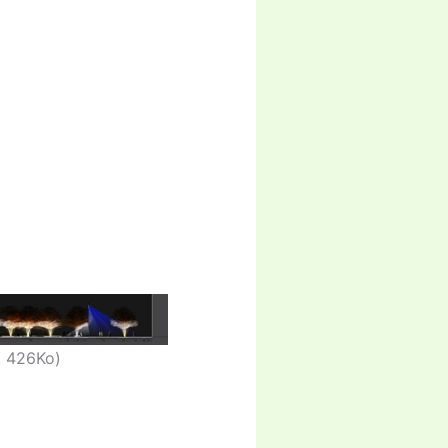
, 426Ko)