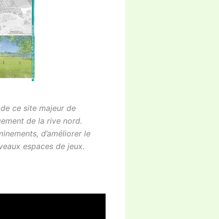
 de ce site majeur de
gement de la rive nord.
eminements, d’améliorer le
uveaux espaces de jeux.