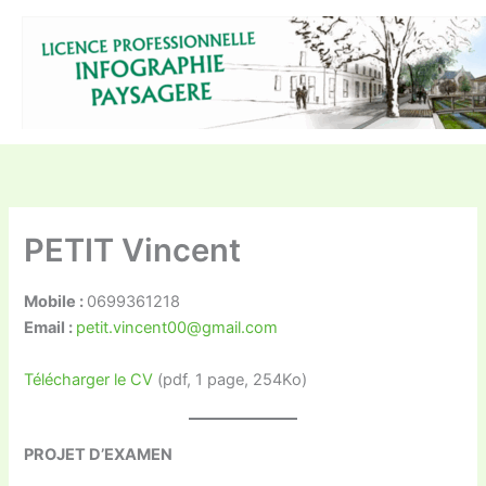
Aller
au
contenu
PETIT Vincent
Mobile :
0699361218
Email :
petit.vincent00@gmail.com
Télécharger le CV
(pdf, 1 page, 254Ko)
PROJET D’EXAMEN