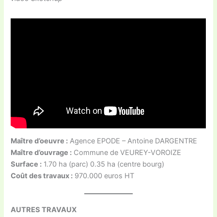
Maître d’oeuvre :
Agence EPODE – Antoine DARGENTRE
Maître d’ouvrage :
Commune de VEUREY-VOROIZE
Surface :
1.70 ha (parc) 0.35 ha (centre bourg)
Coût des travaux :
970.000 euros HT
AUTRES TRAVAUX