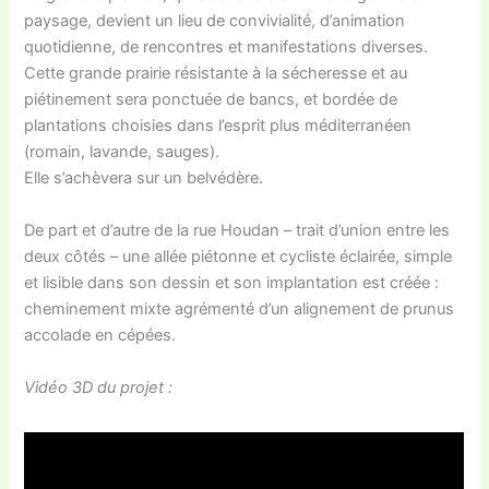
paysage, devient un lieu de convivialité, d’animation
quotidienne, de rencontres et manifestations diverses.
Cette grande prairie résistante à la sécheresse et au
piétinement sera ponctuée de bancs, et bordée de
plantations choisies dans l’esprit plus méditerranéen
(romain, lavande, sauges).
Elle s’achèvera sur un belvédère.
De part et d’autre de la rue Houdan – trait d’union entre les
deux côtés – une allée piétonne et cycliste éclairée, simple
et lisible dans son dessin et son implantation est créée :
cheminement mixte agrémenté d’un alignement de prunus
accolade en cépées.
Vidéo 3D du projet :