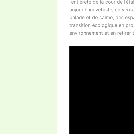
l’entièreté de la cour de l’é
aujourd’hui vétuste, en véri
balade et de calme, des esp
transition écologique en pr
environnement et en retirer 