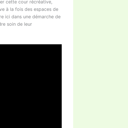
mer cette cour récréative,
ve à la fois des espaces de
gre ici dans une démarche de
re soin de leur