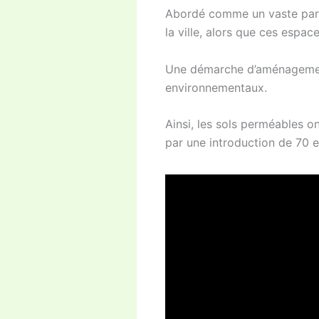
Abordé comme un vaste parc,
la ville, alors que ces espa
Une démarche d’aménagement
environnementaux.
Ainsi, les sols perméables o
par une introduction de 70 e