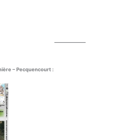
nière – Pecquencourt
: