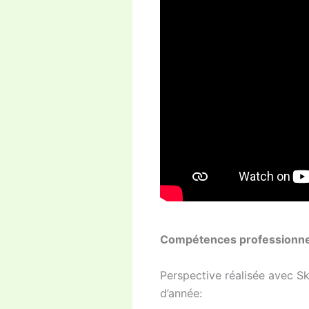
Compétences professionne
Perspective réalisée avec S
d’année: