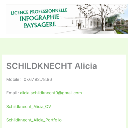
Aller
au
contenu
SCHILDKNECHT Alicia
Mobile : 07.67.92.78.96
Email :
alicia.schildknecht0@gmail.com
Schildknecht_Alicia_CV
Schildknecht_Alicia_Portfolio