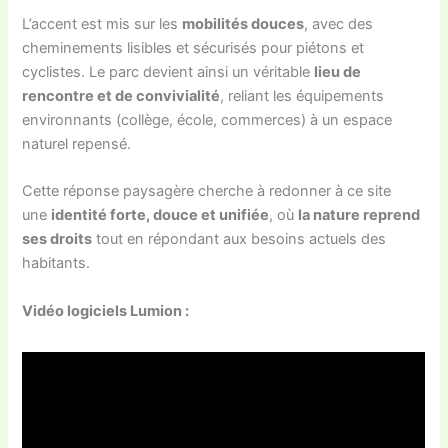
L’accent est mis sur les
mobilités douces
, avec des
cheminements lisibles et sécurisés pour piétons et
cyclistes. Le parc devient ainsi un véritable
lieu de
rencontre et de convivialité
, reliant les équipements
environnants (collège, école, commerces) à un espace
naturel repensé.
Cette réponse paysagère cherche à redonner à ce site
une
identité forte, douce et unifiée
, où
la nature reprend
ses droits
tout en répondant aux besoins actuels des
habitants.
Vidéo logiciels Lumion :