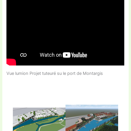
Vue lumion Projet tuteuré su le port de Montargis