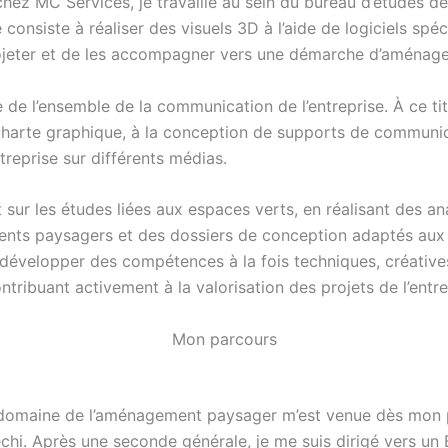
hez MC Services, je travaille au sein du bureau d’études de 
consiste à réaliser des visuels 3D à l’aide de logiciels spé
rojeter et de les accompagner vers une démarche d’aménage
ge de l’ensemble de la communication de l’entreprise. À ce titr
harte graphique, à la conception de supports de communicat
treprise sur différents médias.
 sur les études liées aux espaces verts, en réalisant des a
nts paysagers et des dossiers de conception adaptés aux b
évelopper des compétences à la fois techniques, créatives 
ntribuant activement à la valorisation des projets de l’entre
Mon parcours
le domaine de l’aménagement paysager m’est venue dès mon pl
échi. Après une seconde générale, je me suis dirigé vers u