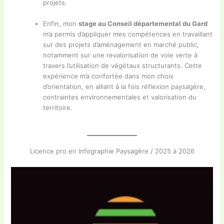
projets.
Enfin, mon
stage au Conseil départemental du Gard
m’a permis d’appliquer mes compétences en travaillant
sur des projets d’aménagement en marché public,
notamment sur une revalorisation de voie verte à
travers l’utilisation de végétaux structurants. Cette
expérience m’a confortée dans mon choix
d’orientation, en alliant à la fois réflexion paysagère,
contraintes environnementales et valorisation du
territoire.
Licence pro en Infographie Paysagère / 2025 à 2026