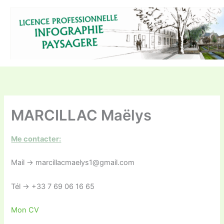
Aller
au
contenu
MARCILLAC Maëlys
Me contacter:
Mail -> marcillacmaelys1@gmail.com
Tél -> +33 7 69 06 16 65
Mon CV