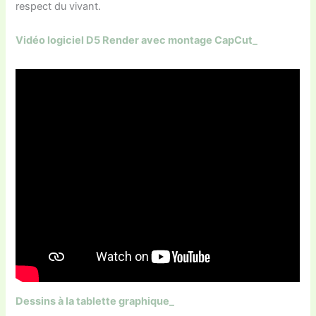
respect du vivant.
Vidéo logiciel D5 Render avec montage CapCut_
Dessins à la tablette graphique_